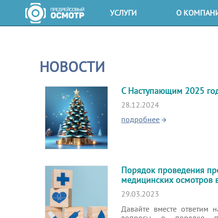
УСЛУГИ
О КОМПАН
Предрейсовый осмотр
О нас
Послерейсовый осмотр
Лицензи
НОВОСТИ
Предсменный осмотр
Контрол
C Наступающим 2025 го
28.12.2024
Послесменный осмотр
Вакансии
подробнее
Цены
Докумен
Коммерч
Порядок проведения пр
медицинских осмотров 
29.03.2023
Давайте вместе ответим 
вопросы о порядке пр