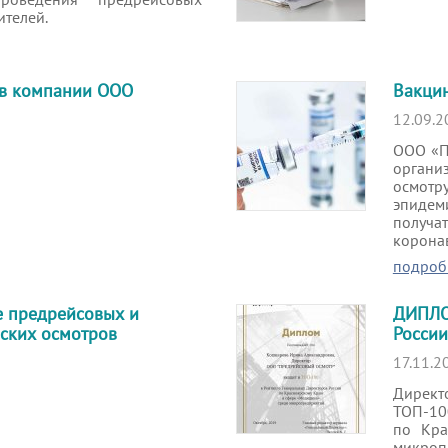
ителей.
 в компании ООО
Вакци
12.09.2
ООО «П
органи
осмот
эпидем
получ
корона
подроб
е предрейсовых и
ДИПЛО
ских осмотров
России
17.11.2
Дирек
ТОП-10
по Кра
микроп