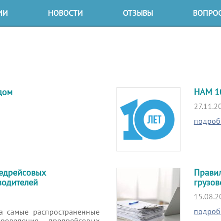
ИИ
НОВОСТИ
ОТЗЫВЫ
ВОПРОС
и
ирующие органы
дом
НАМ 10
27.11.2
подроб
ты
еское предложение
едрейсовых
Правил
водителей
грузо
15.08.2
подроб
на самые распространенные
оведения предрейсовых