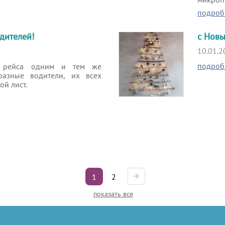
подроб
дителей!
с Новы
10.01.2
подроб
о рейса одним и тем же
разные водители, их всех
ой лист.
1
2
показать все