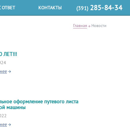
285-84-34
 ОТВЕТ
КОНТАКТЫ
(391)
Главная
Новости
 ЛЕТ!!!
024
нее
ьное оформление путевого листа
вой машины
022
нее