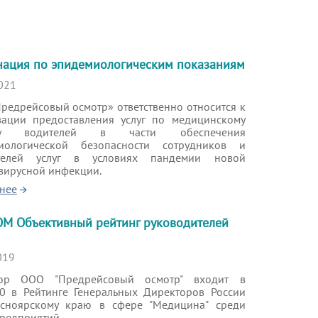
нация по эпидемиологическим показаниям
021
редрейсовый осмотр» ответственно относится к
зации предоставления услуг по медицинскому
ру водителей в части обеспечения
иологической безопасности сотрудников и
ателей услуг в условиях пандемии новой
вирусной инфекции.
нее
М Объективный рейтинг руководителей
019
тор ООО "Предрейсовый осмотр" входит в
0 в Рейтинге Генеральных Директоров России
сноярскому краю в сфере "Медицина" среди
редприятий