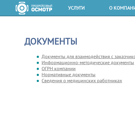
УСЛУГИ
О КОМПАН
Предрейсовый осмотр
О нас
Послерейсовый осмотр
Лицензи
ДОКУМЕНТЫ
Предсменный осмотр
Контрол
Документы для взаимодействия с заказчик
Информационно-методические документы
Послесменный осмотр
Вакансии
ОГРН компании
Нормативные документы
Цены
Докумен
Cведения о медицинских работниках
Коммерч