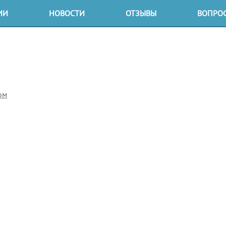
ИИ
НОВОСТИ
ОТЗЫВЫ
ВОПРОС
и
ирующие органы
ом
ты
еское предложение